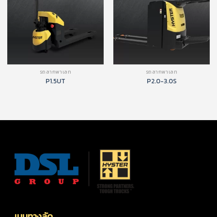
รถลากพาเลท
รถลากพาเลท
P1.5UT
P2.0-3.0S
เมนูทางลัด